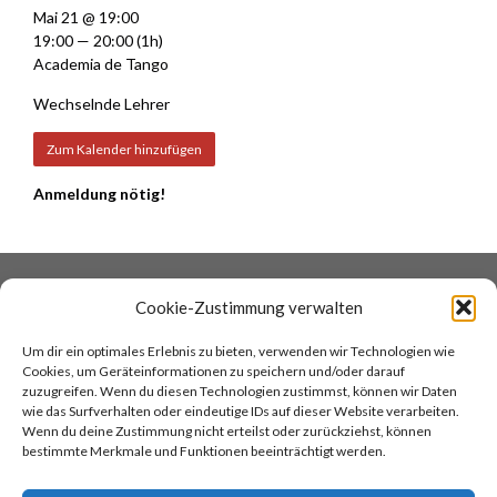
Mai 21 @ 19:00
19:00 — 20:00
(1h)
Academia de Tango
Wechselnde Lehrer
Zum Kalender hinzufügen
Anmeldung nötig!
DATENSCHUTZ
COOKIES
Cookie-Zustimmung verwalten
IMPRESSUM
AGB
Um dir ein optimales Erlebnis zu bieten, verwenden wir Technologien wie
KONTAKT
COCINA ARGENTINA
Cookies, um Geräteinformationen zu speichern und/oder darauf
TANGOREISEN
zuzugreifen. Wenn du diesen Technologien zustimmst, können wir Daten
wie das Surfverhalten oder eindeutige IDs auf dieser Website verarbeiten.
Wenn du deine Zustimmung nicht erteilst oder zurückziehst, können
TOP
bestimmte Merkmale und Funktionen beeinträchtigt werden.