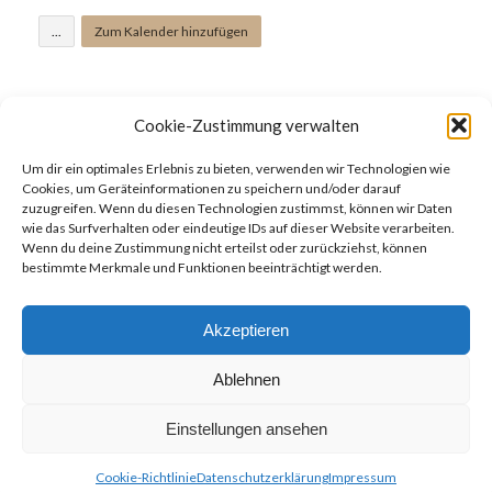
...
Zum Kalender hinzufügen
Cookie-Zustimmung verwalten
1
September
Um dir ein optimales Erlebnis zu bieten, verwenden wir Technologien wie
Cookies, um Geräteinformationen zu speichern und/oder darauf
zuzugreifen. Wenn du diesen Technologien zustimmst, können wir Daten
wie das Surfverhalten oder eindeutige IDs auf dieser Website verarbeiten.
Wenn du deine Zustimmung nicht erteilst oder zurückziehst, können
bestimmte Merkmale und Funktionen beeinträchtigt werden.
Milonga für ALLE mit Julio - Sommer Tangox2!
19
:
00 - 20
:
15
Julio Gordillo
Akzeptieren
Ablehnen
Einstellungen ansehen
Cookie-Richtlinie
Datenschutzerklärung
Impressum