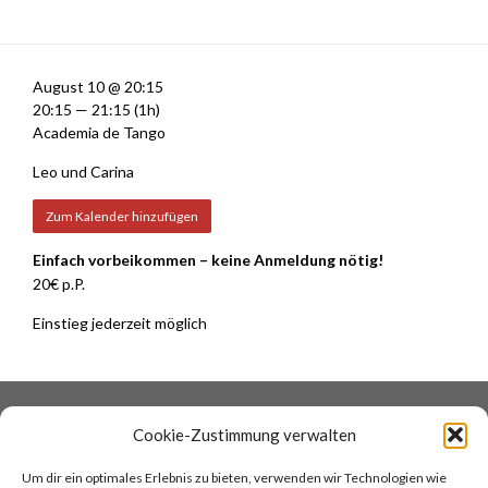
August 10 @ 20:15
20:15 — 21:15
(1h)
Academia de Tango
Leo und Carina
Zum Kalender hinzufügen
Einfach vorbeikommen – keine Anmeldung nötig!
20€ p.P.
Einstieg jederzeit möglich
DATENSCHUTZ
COOKIES
Cookie-Zustimmung verwalten
IMPRESSUM
AGB
Um dir ein optimales Erlebnis zu bieten, verwenden wir Technologien wie
KONTAKT
COCINA ARGENTINA