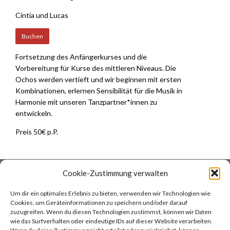
Cintia und Lucas
Buchen
Fortsetzung des Anfängerkurses und die
Vorbereitung für Kurse des mittleren Niveaus. Die
Ochos werden vertieft und wir beginnen mit ersten
Kombinationen, erlernen Sensibilität für die Musik in
Harmonie mit unseren Tanzpartner*innen zu
entwickeln.
Preis 50€ p.P.
Cookie-Zustimmung verwalten
DATENSCHUTZ
COOKIES
Um dir ein optimales Erlebnis zu bieten, verwenden wir Technologien wie
IMPRESSUM
AGB
Cookies, um Geräteinformationen zu speichern und/oder darauf
KONTAKT
COCINA ARGENTINA
zuzugreifen. Wenn du diesen Technologien zustimmst, können wir Daten
TANGOREISEN
wie das Surfverhalten oder eindeutige IDs auf dieser Website verarbeiten.