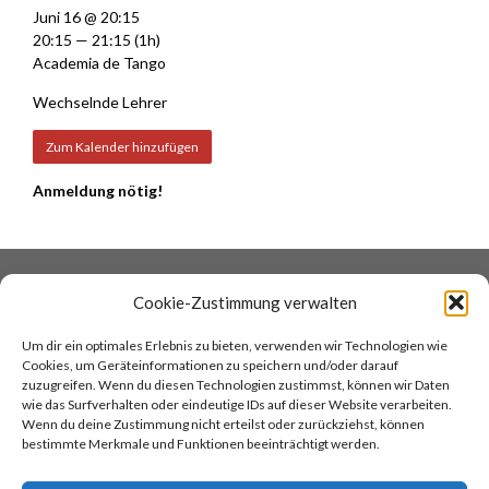
Juni 16 @ 20:15
20:15 — 21:15
(1h)
Academia de Tango
Wechselnde Lehrer
Zum Kalender hinzufügen
Anmeldung nötig!
DATENSCHUTZ
COOKIES
Cookie-Zustimmung verwalten
IMPRESSUM
AGB
Um dir ein optimales Erlebnis zu bieten, verwenden wir Technologien wie
KONTAKT
COCINA ARGENTINA
Cookies, um Geräteinformationen zu speichern und/oder darauf
TANGOREISEN
zuzugreifen. Wenn du diesen Technologien zustimmst, können wir Daten
wie das Surfverhalten oder eindeutige IDs auf dieser Website verarbeiten.
Wenn du deine Zustimmung nicht erteilst oder zurückziehst, können
TOP
bestimmte Merkmale und Funktionen beeinträchtigt werden.