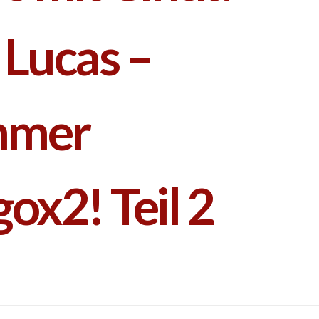
 Lucas –
mmer
ox2! Teil 2