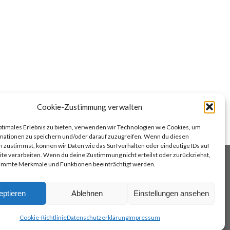
Cookie-Zustimmung verwalten
ptimales Erlebnis zu bieten, verwenden wir Technologien wie Cookies, um
mationen zu speichern und/oder darauf zuzugreifen. Wenn du diesen
 zustimmst, können wir Daten wie das Surfverhalten oder eindeutige IDs auf
te verarbeiten. Wenn du deine Zustimmung nicht erteilst oder zurückziehst,
immte Merkmale und Funktionen beeinträchtigt werden.
TOP
OCINA ARGENTINA
TANGOREISEN
eptieren
Ablehnen
Einstellungen ansehen
Cookie-Richtlinie
Datenschutzerklärung
Impressum