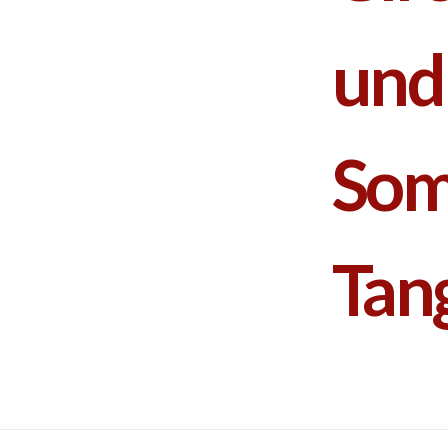
und
So
Tang