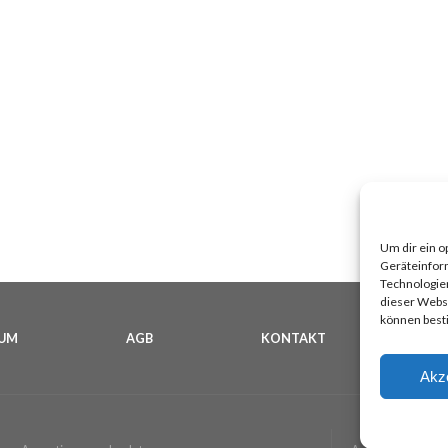
Um dir ein o
Geräteinfor
Technologien
dieser Websi
können best
SUM
AGB
KONTAKT
C
Akz