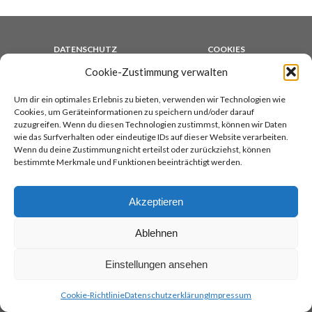
DATENSCHUTZ
COOKIES
IMPRESSUM
AGB
Cookie-Zustimmung verwalten
KONTAKT
COCINA ARGENTINA
TANGOREISEN
Um dir ein optimales Erlebnis zu bieten, verwenden wir Technologien wie
Cookies, um Geräteinformationen zu speichern und/oder darauf
zuzugreifen. Wenn du diesen Technologien zustimmst, können wir Daten
wie das Surfverhalten oder eindeutige IDs auf dieser Website verarbeiten.
TOP
Wenn du deine Zustimmung nicht erteilst oder zurückziehst, können
bestimmte Merkmale und Funktionen beeinträchtigt werden.
Akzeptieren
Academia de Tango
Tel.:
069/811234
Ablehnen
Sonnemannstr. 3
info@academia-frankfurt.de
60314 Frankfurt am Main
Einstellungen ansehen
Cookie-Richtlinie
Datenschutzerklärung
Impressum