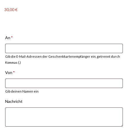
30,00
€
An
*
Gib die E-Mail-Adressen der Geschenkkartenempfänger ein, getrennt durch
Kommas (,)
Von
*
Gib deinen Namen ein
Nachricht