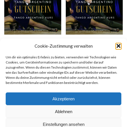
Geschenkgutschein (40€)
Geschenkgutschein (50€)
Cookie-Zustimmung verwalten
40,00
€
50,00
€
Um dir ein optimales Erlebnis zu bieten, verwenden wir Technologien wie
Geschenkkarte kaufen
Geschenkkarte kaufen
Cookies, um Geräteinformationen zu speichern und/oder darauf
zuzugreifen. Wenn du diesen Technologien zustimmst, können wir Daten
wie das Surfverhalten oder eindeutige IDs auf dieser Website verarbeiten.
Wenn du deine Zustimmung nicht erteilst oder zurückziehst, können
bestimmte Merkmale und Funktionen beeinträchtigt werden.
Akzeptieren
Ablehnen
Einstellungen ansehen