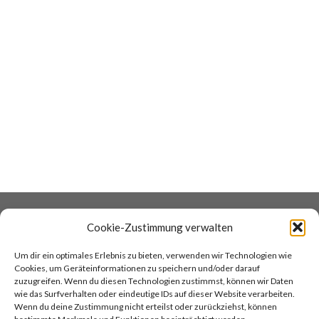
DATENSCHUTZ
COOKIES
Cookie-Zustimmung verwalten
IMPRESSUM
AGB
Um dir ein optimales Erlebnis zu bieten, verwenden wir Technologien wie
KONTAKT
COCINA ARGENTINA
Cookies, um Geräteinformationen zu speichern und/oder darauf
TANGOREISEN
zuzugreifen. Wenn du diesen Technologien zustimmst, können wir Daten
wie das Surfverhalten oder eindeutige IDs auf dieser Website verarbeiten.
Wenn du deine Zustimmung nicht erteilst oder zurückziehst, können
TOP