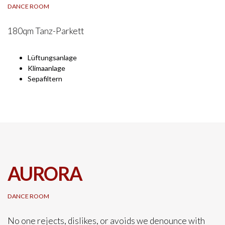
DANCE ROOM
180qm Tanz-Parkett
Lüftungsanlage
Klimaanlage
Sepafiltern
AURORA
DANCE ROOM
No one rejects, dislikes, or avoids we denounce with