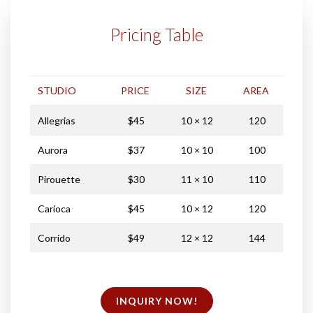
Pricing Table
STUDIO
PRICE
SIZE
AREA
Allegrias
$45
10 × 12
120
Aurora
$37
10 × 10
100
Pirouette
$30
11 × 10
110
Carioca
$45
10 × 12
120
Corrido
$49
12 × 12
144
INQUIRY NOW!