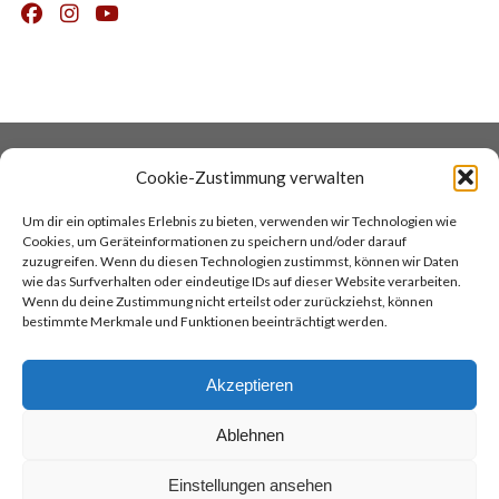
DATENSCHUTZ
COOKIES
Cookie-Zustimmung verwalten
IMPRESSUM
AGB
Um dir ein optimales Erlebnis zu bieten, verwenden wir Technologien wie
KONTAKT
COCINA ARGENTINA
Cookies, um Geräteinformationen zu speichern und/oder darauf
TANGOREISEN
zuzugreifen. Wenn du diesen Technologien zustimmst, können wir Daten
wie das Surfverhalten oder eindeutige IDs auf dieser Website verarbeiten.
Wenn du deine Zustimmung nicht erteilst oder zurückziehst, können
TOP
bestimmte Merkmale und Funktionen beeinträchtigt werden.
Akzeptieren
Ablehnen
Academia de Tango
Tel.:
069/811234
Sonnemannstr. 3
Einstellungen ansehen
info@academia-frankfurt.de
60314 Frankfurt am Main