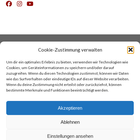
DATENSCHUTZ
COOKIES
Cookie-Zustimmung verwalten
IMPRESSUM
AGB
Um dir ein optimales Erlebnis zu bieten, verwenden wir Technologien wie
KONTAKT
COCINA ARGENTINA
Cookies, um Geräteinformationen zu speichern und/oder darauf
TANGOREISEN
zuzugreifen. Wenn du diesen Technologien zustimmst, können wir Daten
wie das Surfverhalten oder eindeutige IDs auf dieser Website verarbeiten.
Wenn du deine Zustimmung nicht erteilst oder zurückziehst, können
TOP
bestimmte Merkmale und Funktionen beeinträchtigt werden.
Akzeptieren
Ablehnen
Academia de Tango
Tel.:
069/811234
Sonnemannstr. 3
Einstellungen ansehen
info@academia-frankfurt.de
60314 Frankfurt am Main