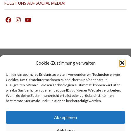
FOLGT UNS AUF SOCIAL MEDIA!
DATENSCHUTZ
COOKIES
Cookie-Zustimmung verwalten
IMPRESSUM
AGB
Um dir ein optimales Erlebnis zu bieten, verwenden wir Technologien wie
KONTAKT
COCINA ARGENTINA
Cookies, um Geräteinformationen zu speichern und/oder darauf
TANGOREISEN
zuzugreifen. Wenn du diesen Technologien zustimmst, können wir Daten
wie das Surfverhalten oder eindeutige IDs auf dieser Website verarbeiten.
Wenn du deine Zustimmung nicht erteilst oder zurückziehst, können
TOP
bestimmte Merkmale und Funktionen beeinträchtigt werden.
Akzeptieren
Ablehnen