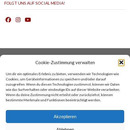
FOLGT UNS AUF SOCIAL MEDIA!
DATENSCHUTZ
COOKIES
Cookie-Zustimmung verwalten
IMPRESSUM
AGB
Um dir ein optimales Erlebnis zu bieten, verwenden wir Technologien wie
KONTAKT
COCINA ARGENTINA
Cookies, um Geräteinformationen zu speichern und/oder darauf
TANGOREISEN
zuzugreifen. Wenn du diesen Technologien zustimmst, können wir Daten
wie das Surfverhalten oder eindeutige IDs auf dieser Website verarbeiten.
Wenn du deine Zustimmung nicht erteilst oder zurückziehst, können
TOP
bestimmte Merkmale und Funktionen beeinträchtigt werden.
Akzeptieren
Ablehnen