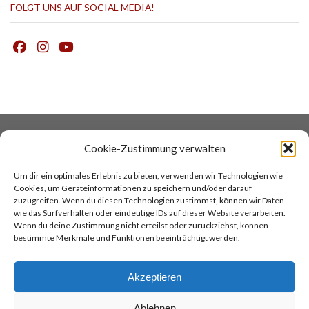
FOLGT UNS AUF SOCIAL MEDIA!
DATENSCHUTZ
COOKIES
Cookie-Zustimmung verwalten
IMPRESSUM
AGB
Um dir ein optimales Erlebnis zu bieten, verwenden wir Technologien wie
KONTAKT
COCINA ARGENTINA
Cookies, um Geräteinformationen zu speichern und/oder darauf
TANGOREISEN
zuzugreifen. Wenn du diesen Technologien zustimmst, können wir Daten
wie das Surfverhalten oder eindeutige IDs auf dieser Website verarbeiten.
Wenn du deine Zustimmung nicht erteilst oder zurückziehst, können
TOP
bestimmte Merkmale und Funktionen beeinträchtigt werden.
Akzeptieren
Ablehnen