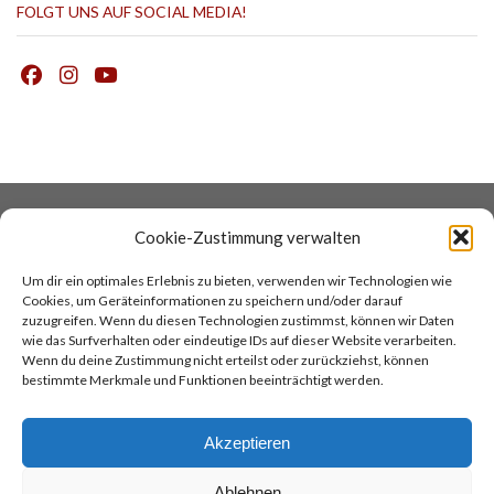
FOLGT UNS AUF SOCIAL MEDIA!
DATENSCHUTZ
COOKIES
Cookie-Zustimmung verwalten
IMPRESSUM
AGB
Um dir ein optimales Erlebnis zu bieten, verwenden wir Technologien wie
KONTAKT
COCINA ARGENTINA
Cookies, um Geräteinformationen zu speichern und/oder darauf
TANGOREISEN
zuzugreifen. Wenn du diesen Technologien zustimmst, können wir Daten
wie das Surfverhalten oder eindeutige IDs auf dieser Website verarbeiten.
Wenn du deine Zustimmung nicht erteilst oder zurückziehst, können
TOP
bestimmte Merkmale und Funktionen beeinträchtigt werden.
Akzeptieren
Ablehnen